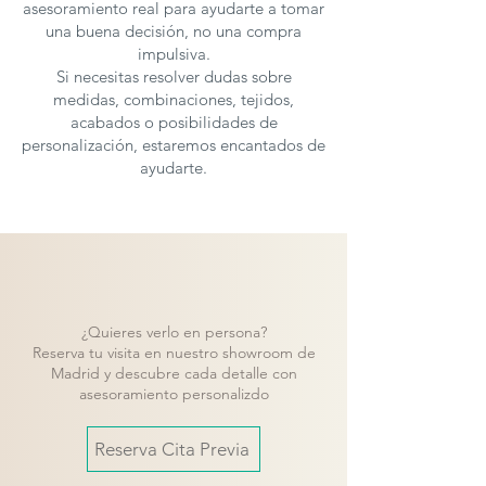
asesoramiento real para ayudarte a tomar
una buena decisión, no una compra
Un Toque de Exclusividad
impulsiva.
Optar por la Mesa Modelo Nil de
Si necesitas resolver dudas sobre
Nacher es elegir exclusividad y buen
medidas, combinaciones, tejidos,
gusto. Cada detalle ha sido
acabados o posibilidades de
personalización, estaremos encantados de
cuidadosamente pensado para ofrecer
ayudarte.
un producto que no solo cumpla con las
expectativas más altas en términos de
funcionalidad, sino que también añada
un toque de distinción y elegancia a tu
hogar.
Las mesas de
Nacher
se
¿Quieres verlo en persona?
fabrican en
varias medidas y acabados
,
Reserva tu visita en nuestro showroom de
para solicitar presupuesto con otras
Madrid y descubre cada detalle con
asesoramiento personalizdo
características puedes contactar con
nosotros.
Reserva Cita Previa