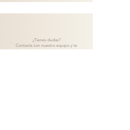
¿Tienes dudas?
Contacta con nuestro equipo y te
ayudaremos a encontrar la mejor solución
para tu proyecto.
Contacto
Volver a catálogo