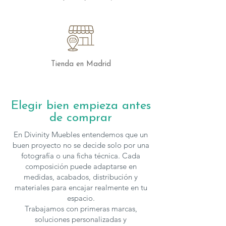
arañazos, las manchas y el calor, lo que
garantiza que tu mesa se mantendrá en
perfecto estado durante muchos años.
Además, su fácil mantenimiento te
permitirá disfrutar de su belleza sin
preocupaciones.
Tienda en Madrid
Combinación Perfecta de Materiales
La estructura de la Mesa Nil está
Elegir bien empieza antes
elaborada con materiales de alta calidad
de comprar
que complementan perfectamente la
tapa de porcelánico. Las patas, robustas
En Divinity Muebles entendemos que un
y estables, están diseñadas para soportar
buen proyecto no se decide solo por una
el uso diario y proporcionar una base
fotografía o una ficha técnica. Cada
composición puede adaptarse en
firme y segura. Esta combinación de
medidas, acabados, distribución y
materiales no solo asegura la
materiales para encajar realmente en tu
durabilidad de la mesa, sino que
espacio.
también realza su estética,
Trabajamos con primeras marcas,
convirtiéndola en una pieza central en
soluciones personalizadas y
cualquier espacio.