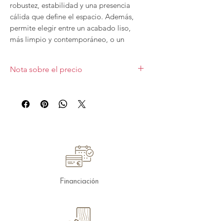
robustez, estabilidad y una presencia
cálida que define el espacio. Además,
permite elegir entre un acabado liso,
más limpio y contemporáneo, o un
acabado texturizado, ideal para
potenciar un carácter más rústico y
Nota sobre el precio
natural.
Precio valorado sobre la primera foto para
La tapa, siempre en porcelánico,
medida 160x90cm extensible a 200cm,
con
garantiza una alta resistencia al uso,
tapa porcelánico
, con
acabado B sin
facilidad de mantenimiento y una
texturizar
. Las diferentes medidas y
acabados varían el precio.
estética elegante que se mantiene
intacta con el paso del tiempo.
Gracias a su sistema extensible, la Mesa
Fuerteventura se adapta con facilidad a
Financiación
diferentes necesidades, ofreciendo
mayor capacidad en momentos de
reunión sin perder equilibrio en su
diseño.