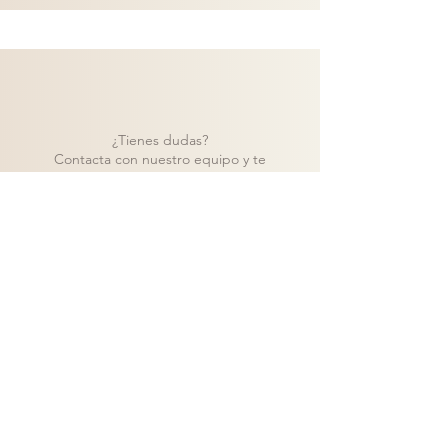
¿Tienes dudas?
Contacta con nuestro equipo y te
ayudaremos a encontrar la mejor solución
para tu proyecto.
Contacto
Volver a catálogo