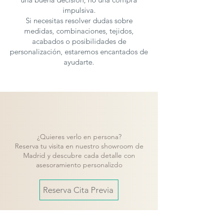
impulsiva.
Las mesas de
Rodri Diseño
se fabrican en
Si necesitas resolver dudas sobre
multiples medidas y acabados
, para
medidas, combinaciones, tejidos,
solicitar presupuesto con otras
acabados o posibilidades de
personalización, estaremos encantados de
características puedes
contactar
con
ayudarte.
nosotros.
¿Quieres verlo en persona?
Reserva tu visita en nuestro showroom de
Madrid y descubre cada detalle con
asesoramiento personalizdo
Reserva Cita Previa