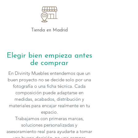
Extensible
Adaptabilidad
: La mesa Amber se
adapta a cualquier ocasión, desde
cenas íntimas hasta grandes
celebraciones, ofreciendo la
Tienda en Madrid
flexibilidad que tu hogar necesita.
Estilo y Calidez
: No solo es una mesa
funcional, sino también una pieza
Elegir bien empieza antes
decorativa que añade un toque de
de comprar
elegancia y calidez a tu comedor.
Durabilidad y Resistencia
: La tapa de
En Divinity Muebles entendemos que un
madera y la estructura robusta
buen proyecto no se decide solo por una
aseguran una resistencia superior,
fotografía o una ficha técnica. Cada
composición puede adaptarse en
haciendo de la Amber una inversión a
medidas, acabados, distribución y
largo plazo.
materiales para encajar realmente en tu
Versatilidad de Uso
: Con su doble
espacio.
extensible, la mesa Amber es perfecta
Trabajamos con primeras marcas,
para cualquier tipo de reunión,
soluciones personalizadas y
adaptándose a tus necesidades de
asesoramiento real para ayudarte a tomar
espacio en todo momento.
una buena decisión, no una compra