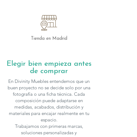
más amplia, la librería Infinity de Devina
Nais es más que un simple mueble; es
una declaración de estilo y
funcionalidad. Con su diseño innovador
y la calidad incomparable del roble
macizo, la librería Infinity transformará su
Tienda en Madrid
hogar u oficina con un toque de
modernidad y distinción.
Elegir bien empieza antes
Los muebles de
Devina Nais
se fabrican
de comprar
en
diferentes medidas y acabados
, para
solicitar presupuesto con otras
En Divinity Muebles entendemos que un
características puedes
contactar
con
buen proyecto no se decide solo por una
nosotros.
fotografía o una ficha técnica. Cada
composición puede adaptarse en
medidas, acabados, distribución y
materiales para encajar realmente en tu
espacio.
Trabajamos con primeras marcas,
soluciones personalizadas y