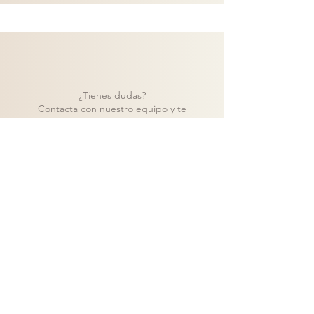
¿Tienes dudas?
Contacta con nuestro equipo y te
ayudaremos a encontrar la mejor solución
para tu proyecto.
Contacto
Volver a catálogo