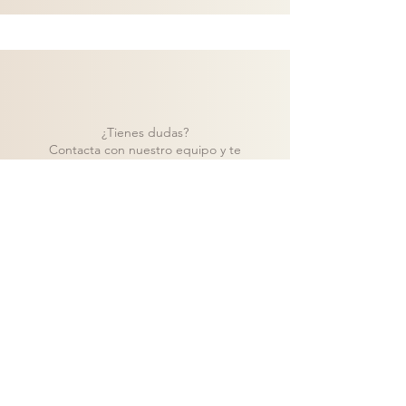
¿Tienes dudas?
Contacta con nuestro equipo y te
ayudaremos a encontrar la mejor solución
para tu proyecto.
Contacto
Volver a catálogo