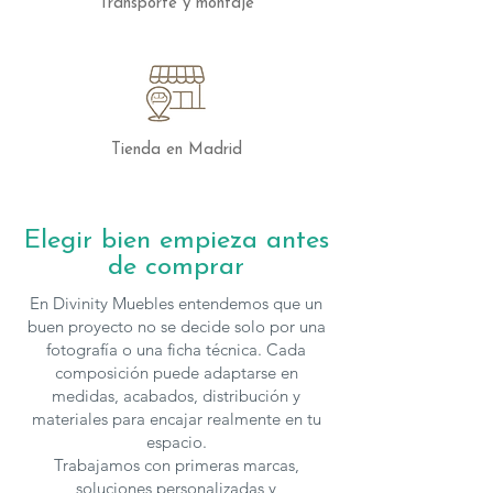
Transporte y montaje
102,5 cm de fondo y 80 cm de altura.
Los muebles de
Lagrama
se fabrican
en
diferentes medidas y acabados
, para
solicitar presupuesto con otras
características puedes
contactar
con
Tienda en Madrid
nosotros.
Elegir bien empieza antes
de comprar
En Divinity Muebles entendemos que un
buen proyecto no se decide solo por una
fotografía o una ficha técnica. Cada
composición puede adaptarse en
medidas, acabados, distribución y
materiales para encajar realmente en tu
espacio.
Trabajamos con primeras marcas,
soluciones personalizadas y