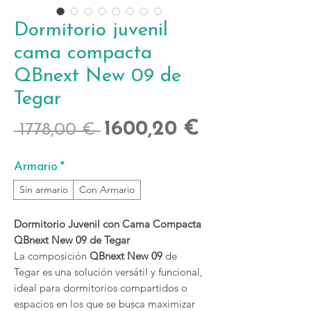
Dormitorio juvenil
cama compacta
QBnext New 09 de
Tegar
Precio
Precio
1600,20 €
 1778,00 € 
de
Armario
*
oferta
Sin armario
Con Armario
Dormitorio Juvenil con Cama Compacta
QBnext New 09 de Tegar
La composición
QBnext New 09
de
Tegar es una solución versátil y funcional,
ideal para dormitorios compartidos o
espacios en los que se busca maximizar