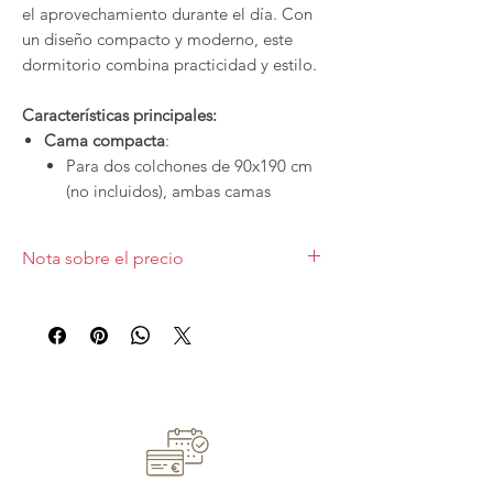
el aprovechamiento durante el día. Con
un diseño compacto y moderno, este
dormitorio combina practicidad y estilo.
Características principales:
Cama compacta
:
Para dos colchones de 90x190 cm
(no incluidos), ambas camas
cuentan con base tipo tatami para
mayor estabilidad y comodidad.
Nota sobre el precio
Fabricada en laminado de 3 cm de
grosor con laterales y trasera
Precio valorado
sobre la primera imagen,
rectos de 36 cm de altura.
sin armario.
Los demás acabados,
Incluye dos cajones de 80 cm de
complementos o medidas variarán el
precio.
fondo con guías vistas, perfectos
para almacenamiento adicional.
Mueble con altillo, cajones y hueco
:
Un diseño funcional con cuatro
cajones amplios y un hueco abierto,