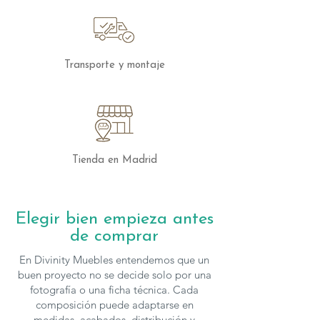
cm.
Composición con armario
: 500 x 100
x 242,8 cm.
Transporte y montaje
El dormitorio juvenil QBnext New 09 de
Tegar es perfecto para quienes buscan
funcionalidad y diseño en un espacio
compacto. Una solución completa que
combina descanso, almacenamiento y
estudio en un estilo moderno y práctico.
Tienda en Madrid
Los dormitorios juveniles de
Tegar
se
fabrican en
diferentes medidas y
Elegir bien empieza antes
acabados
, además tienen multiples
de comprar
opciones y soluciones para adaptar cada
espacio. Para solicitar presupuesto con
En Divinity Muebles entendemos que un
otras características
buen proyecto no se decide solo por una
puedes
contactar
con nosotros.
fotografía o una ficha técnica. Cada
composición puede adaptarse en
medidas, acabados, distribución y