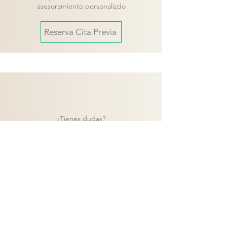
asesoramiento personalizdo
Reserva Cita Previa
¿Tienes dudas?
Contacta con nuestro equipo y te
ayudaremos a encontrar la mejor solución
para tu proyecto.
Contacto
Volver a catálogo