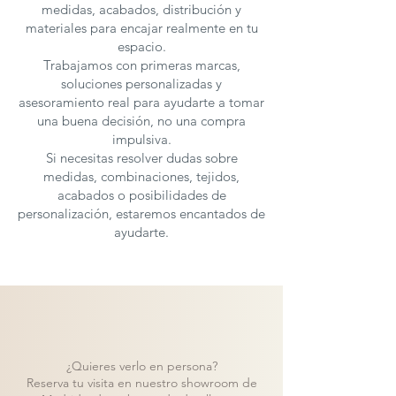
medidas, acabados, distribución y
El estilo
gorpcore
combina
materiales para encajar realmente en tu
funcionalidad y estética sencilla, y este
espacio.
dormitorio lo refleja a la perfección.
Trabajamos con primeras marcas,
Visita tu tienda más cercana para
soluciones personalizadas y
personalizar los colores, acabados y
asesoramiento real para ayudarte a tomar
detalles según tus preferencias.
una buena decisión, no una compra
¡Crea un espacio funcional, acogedor y
impulsiva.
con el toque moderno que buscas! 🏞️
Si necesitas resolver dudas sobre
medidas, combinaciones, tejidos,
Los dormitorios juveniles de
acabados o posibilidades de
Ros
se
personalización, estaremos encantados de
fabrican en
diferentes medidas y
ayudarte.
acabados
, además tienen multiples
opciones y soluciones para adaptar cada
espacio. Para solicitar presupuesto con
otras características
puedes
contactar
con nosotros.
¿Quieres verlo en persona?
Reserva tu visita en nuestro showroom de