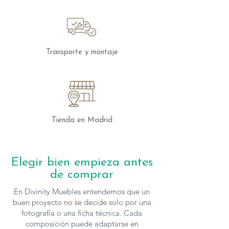
espejo integrado y dos estantes.
También puedes optar por
colgadores para mayor versatilidad.
Todo lo que incluye este dormitorio
Transporte y montaje
El dormitorio Delulu 19 viene equipado
con:
Cama compacta nido con cajones
.
Panelados con baldas
para
almacenamiento y decoración.
Mesa de estudio
para actividades
Tienda en Madrid
creativas o tareas escolares.
Mesilla con ruedas
, práctica y móvil.
Elegir bien empieza antes
De manera opcional, puedes añadir
de comprar
una
zona de armarios
que complemente
el espacio, ajustándose a tus
En Divinity Muebles entendemos que un
necesidades de almacenamiento.
buen proyecto no se decide solo por una
fotografía o una ficha técnica. Cada
composición puede adaptarse en
Personalización y estilo gorpcore