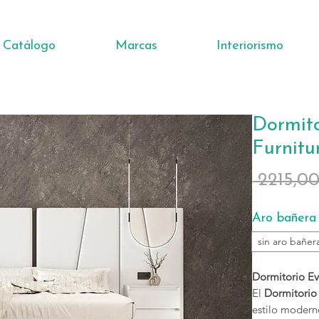
Catálogo
Marcas
Interiorismo
Dormito
Furnitu
 2215,0
Aro bañera
sin aro bañer
Dormitorio Evo
El
Dormitorio 
estilo modern