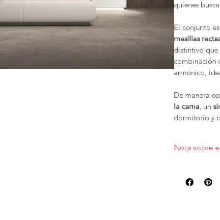
quienes busca
El conjunto e
mesillas recta
distintivo que
combinación d
armónico, ide
De manera op
la cama
, un
si
dormitorio y 
El
Evolution I
Nota sobre e
elegante y con
armonía.
Precio valorad
mesillas,
sin il
Los muebles d
bañera en las 
configurar en
el precio.
otras caracter