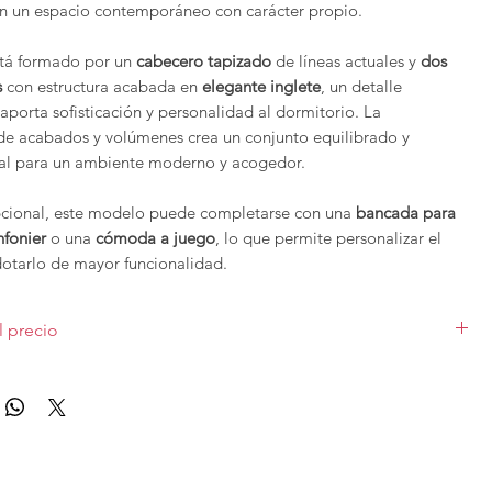
n un espacio contemporáneo con carácter propio.
stá formado por un
cabecero tapizado
de líneas actuales y
dos
s
con estructura acabada en
elegante inglete
, un detalle
 aporta sofisticación y personalidad al dormitorio. La
e acabados y volúmenes crea un conjunto equilibrado y
al para un ambiente moderno y acogedor.
cional, este modelo puede completarse con una
bancada para
nfonier
o una
cómoda a juego
, lo que permite personalizar el
dotarlo de mayor funcionalidad.
nglet 01
convierte tu habitación en un espacio exclusivo,
l precio
fortable, donde el diseño y el confort se unen en perfecta
o sobre la primera imagen para cabecero de 250 a 350 cm y 2
uminació
n, con acabado lacado. Puedes conocer el precio del aro
e la colección de dormitorios de
Franco Furniture
se pueden
opciones del desplegable. Las diferentes medidas y acabados varían
 cuanto a medidas y acabados, para solicitar presupuesto con
ísticas puedes
contactar
con nosotros.