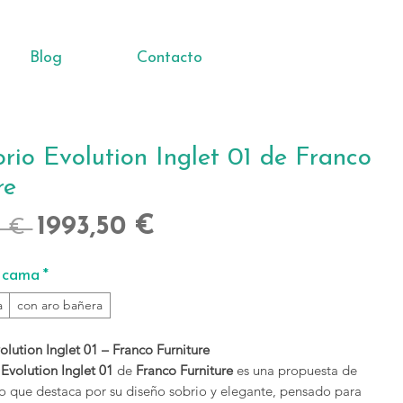
Blog
Contacto
rio Evolution Inglet 01 de Franco
re
Precio
Precio
1993,50 €
0 € 
de
 cama
*
oferta
a
con aro bañera
lution Inglet 01 – Franco Furniture
Evolution Inglet 01
de
Franco Furniture
es una propuesta de
o que destaca por su diseño sobrio y elegante, pensado para