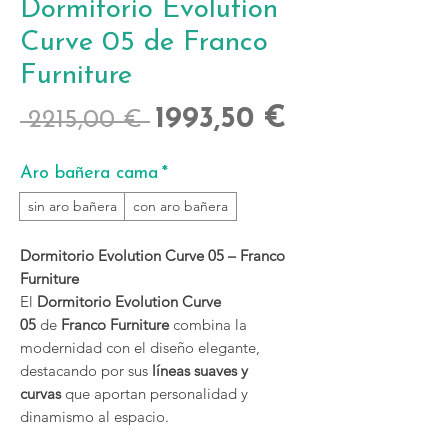
Dormitorio Evolution
Curve 05 de Franco
Furniture
Precio
Precio
1993,50 €
 2215,00 € 
de
Aro bañera cama
*
oferta
sin aro bañera
con aro bañera
Dormitorio Evolution Curve 05 – Franco
Furniture
El
Dormitorio Evolution Curve
05
de
Franco Furniture
combina la
modernidad con el diseño elegante,
destacando por sus
líneas suaves y
curvas
que aportan personalidad y
dinamismo al espacio.