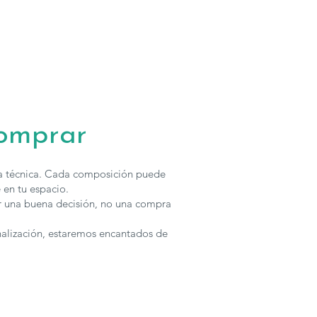
cabecero tapizado
, iluminación opcional y soluciones prácticas
ento con un diseño equilibrado.
e Baix Moduls se pueden configurar en cuanto a medidas y
 solicitar presupuesto con otras características
tar
con nosotros.
comprar
ha técnica. Cada composición puede
 en tu espacio.
r una buena decisión, no una compra
nalización, estaremos encantados de