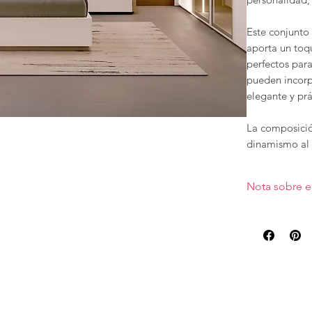
Este conjunt
aporta un toq
perfectos para
pueden incor
elegante y prá
La composició
dinamismo al 
Una mesill
sólido.
Nota sobre e
Una mesill
contempor
Precio valora
laminado. . La
El dormitori
juego
, o com
adaptándose a 
El
Dormitorio