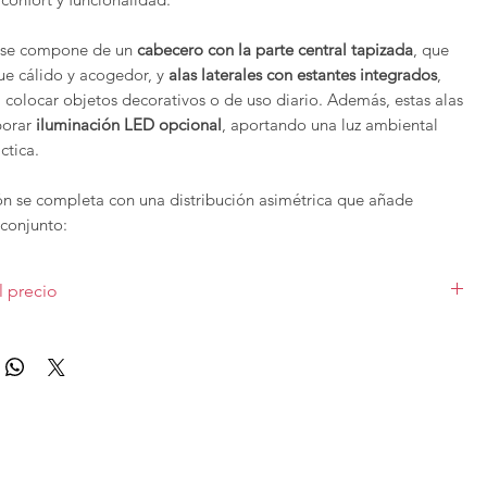
o se compone de un
cabecero con la parte central tapizada
, que
ue cálido y acogedor, y
alas laterales con estantes integrados
,
 colocar objetos decorativos o de uso diario. Además, estas alas
porar
iluminación LED opcional
, aportando una luz ambiental
ctica.
n se completa con una distribución asimétrica que añade
conjunto:
a a suelo con cajones
, que ofrece almacenamiento amplio y
l precio
a suspendida
, que aporta ligereza visual y un aire
áneo.
do en medida de 289cm
sin iluminación
, con 2 mesillas con acabado
s diferentes medidas y acabados varían el precio.
o puede complementarse opcionalmente con un
aro bañera a
binarse con otras opciones como
canapés abatibles
,
diferentes estilos y necesidades.
 Esenzia D08b
es la elección perfecta si buscas un
dormitorio