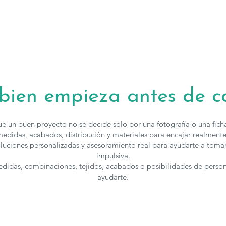
moderno con 
de almacenami
Los muebles d
acabados, para
puedes
contac
 bien empieza antes de 
e un buen proyecto no se decide solo por una fotografía o una fic
edidas, acabados, distribución y materiales para encajar realmente
luciones personalizadas y asesoramiento real para ayudarte a toma
impulsiva.
medidas, combinaciones, tejidos, acabados o posibilidades de perso
ayudarte.