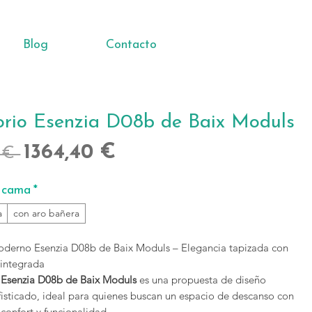
Blog
Contacto
orio Esenzia D08b de Baix Moduls
Precio
Precio
1364,40 €
 € 
de
 cama
*
oferta
a
con aro bañera
derno Esenzia D08b de Baix Moduls – Elegancia tapizada con
 integrada
 Esenzia D08b de Baix Moduls
es una propuesta de diseño
isticado, ideal para quienes buscan un espacio de descanso con
confort y funcionalidad.