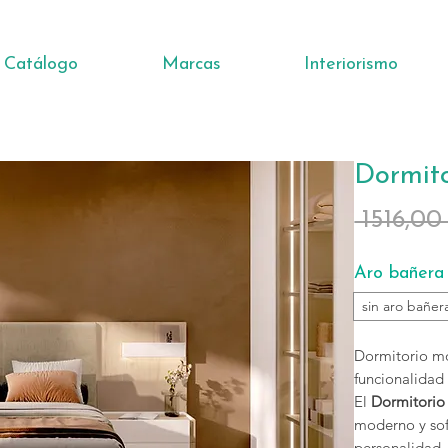
Catálogo
Marcas
Interiorismo
Dormit
 1516,00
Aro bañera
sin aro bañer
Dormitorio mo
funcionalidad
El
Dormitorio
moderno y sof
personalidad, 