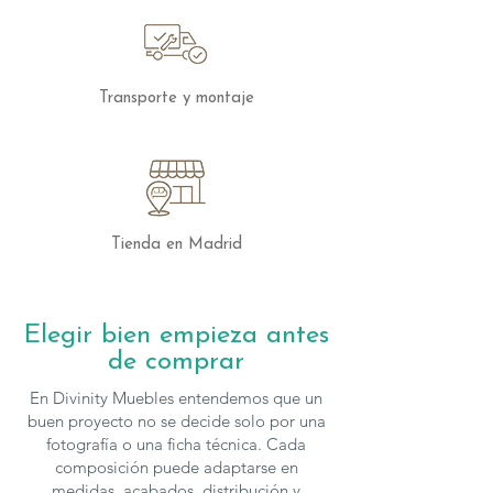
como la iluminación y la zona
multifuncional, hacen que este
dormitorio se adapte perfectamente a
tus necesidades.
Transporte y montaje
Aprovecha al máximo tu espacio con un
diseño vanguardista que combina estilo
y funcionalidad en perfecta armonía.
¡Descubre el
Dormitorio Chic 006
de
García Sabaté y transforma tu habitación
Tienda en Madrid
en un espacio elegante y organizado!
Los muebles de la colección Chic de
Elegir bien empieza antes
García Sabaté
se pueden configurar en
de comprar
cuanto a medidas y acabados, para
solicitar presupuesto con otras
En Divinity Muebles entendemos que un
características puedes
contactar
con
buen proyecto no se decide solo por una
nosotros.
fotografía o una ficha técnica. Cada
composición puede adaptarse en
medidas, acabados, distribución y