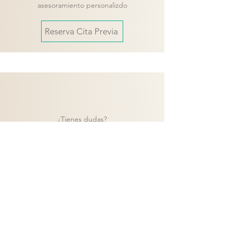
asesoramiento personalizdo
Reserva Cita Previa
¿Tienes dudas?
Contacta con nuestro equipo y te
ayudaremos a encontrar la mejor solución
para tu proyecto.
Contacto
Volver a catálogo