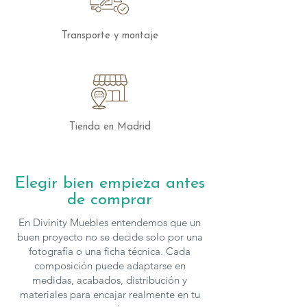
Explora el
Dormitorio 700
y descubre
Transporte y montaje
cómo puedes renovar tu dormitorio con
un diseño moderno y accesible.
Con
Monrabal Chirivella
, la calidad y el
estilo están a tu alcance.
Los muebles de
Monrabal Chirivella
se
Tienda en Madrid
pueden configurar en cuanto a
complementos, medidas y
acabados, para solicitar presupuesto con
Elegir bien empieza antes
otras características puedes
contactar
de comprar
con nosotros.
En Divinity Muebles entendemos que un
buen proyecto no se decide solo por una
fotografía o una ficha técnica. Cada
composición puede adaptarse en
medidas, acabados, distribución y
materiales para encajar realmente en tu