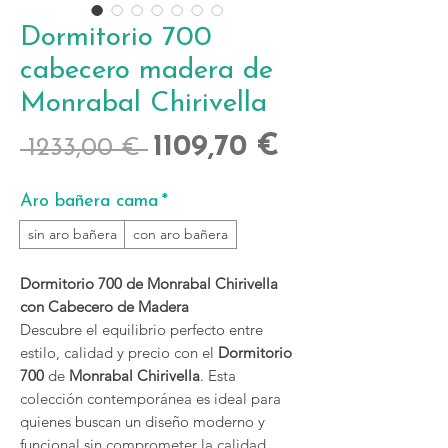
Dormitorio 700
cabecero madera de
Monrabal Chirivella
Precio
Precio
1109,70 €
 1233,00 € 
de
Aro bañera cama
*
oferta
sin aro bañera
con aro bañera
Dormitorio 700 de Monrabal Chirivella
con Cabecero de Madera
Descubre el equilibrio perfecto entre
estilo, calidad y precio con el
Dormitorio
700
de
Monrabal Chirivella
. Esta
colección contemporánea es ideal para
quienes buscan un diseño moderno y
funcional sin comprometer la calidad.