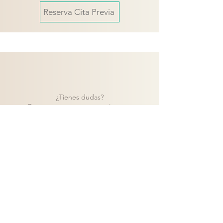
Reserva Cita Previa
¿Tienes dudas?
Contacta con nuestro equipo y te
ayudaremos a encontrar la mejor solución
para tu proyecto.
Contacto
Volver a catálogo