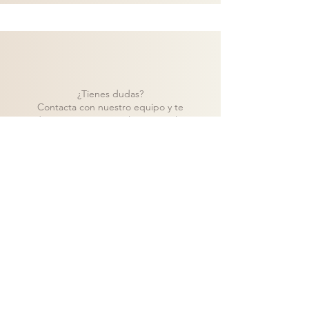
¿Tienes dudas?
Contacta con nuestro equipo y te
ayudaremos a encontrar la mejor solución
para tu proyecto.
Contacto
Volver a catálogo