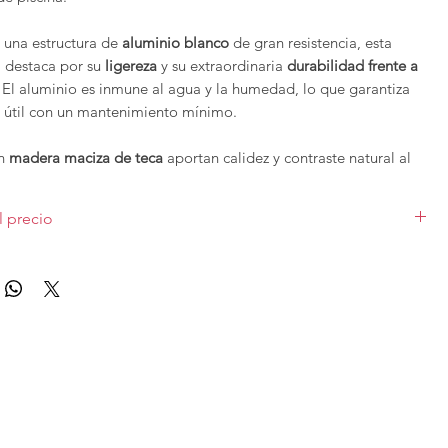
 una estructura de
aluminio blanco
de gran resistencia, esta
 destaca por su
ligereza
y su extraordinaria
durabilidad frente a
. El aluminio es inmune al agua y la humedad, lo que garantiza
a útil con un mantenimiento mínimo.
en
madera maciza de teca
aportan calidez y contraste natural al
iqueciendo su apariencia con un toque de autenticidad y
eca, además, es una madera ideal para exteriores por su
l precio
tural a la humedad y al paso del tiempo.
o para en medida de 195cm. Sin cojines decorativos. Las diferentes
elajarte al aire libre con estilo, la
Daybed Creta
es mucho más
ados varían el precio.
 es una invitación al descanso, al diseño y al confort sin
.
e exterior se pueden configurar en cuanto a medidas y
edes
contactar
con nosotros para que te preperamos tu
ersonalizado.