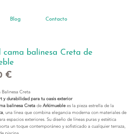
Blog
Contacto
 cama balinesa Creta de
eble
Precio
0 €
Balinesa Creta
t y durabilidad para tu oasis exterior
ma balinesa Creta
de
Arkimueble
es la pieza estrella de la
ta
, una línea que combina elegancia moderna con materiales de
ara espacios exteriores. Su diseño de líneas puras y estética
porta un toque contemporáneo y sofisticado a cualquier terraza,
de piscina.