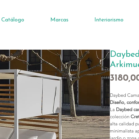
Catálogo
Marcas
Interiorismo
Daybed
Arkimu
3180,0
Daybed Cama 
Diseño, confor
La
Daybed ca
colección
Cre
alta calidad p
minimalista a
jardín o zona 