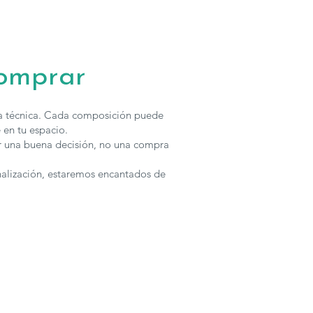
de
Ros
se fabrican en
diferentes medidas y acabados
, para
upuesto con otras características puedes
contactar
con nosotros.
comprar
ha técnica. Cada composición puede
 en tu espacio.
r una buena decisión, no una compra
nalización, estaremos encantados de