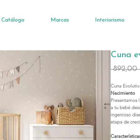
Catálogo
Marcas
Interiorismo
Cuna e
 892,00
Cuna Evoluti
Nacimiento
Presentamos l
a tu bebé desd
ingenioso dis
etapa de creci
Característic