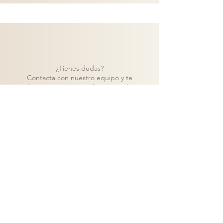
¿Tienes dudas?
Contacta con nuestro equipo y te
ayudaremos a encontrar la mejor solución
para tu proyecto.
Contacto
Volver a catálogo