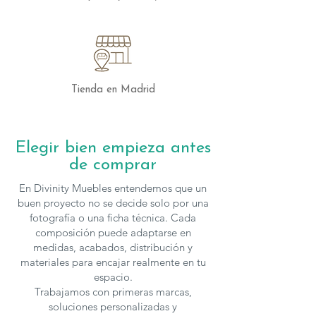
perfecta para padres que buscan una
combinación de diseño, funcionalidad y
durabilidad. Ofrece a tu bebé el mejor
comienzo en un espacio cuidadosamente
diseñado para crecer con él, confiando
en la calidad y estilo de Ros Mini.
Tienda en Madrid
Los muebles de
Ros
se fabrican
en
diferentes medidas y acabados
, para
Elegir bien empieza antes
solicitar presupuesto con otras
de comprar
características puedes
contactar
con
nosotros.
En Divinity Muebles entendemos que un
buen proyecto no se decide solo por una
fotografía o una ficha técnica. Cada
composición puede adaptarse en
medidas, acabados, distribución y
materiales para encajar realmente en tu
espacio.
Trabajamos con primeras marcas,
soluciones personalizadas y