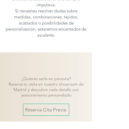
impulsiva.
Elige la cuna convertible Grow de Ros
Si necesitas resolver dudas sobre
Mini y asegúrate de que tu hijo tenga un
medidas, combinaciones, tejidos,
entorno perfecto para crecer y
acabados o posibilidades de
personalización, estaremos encantados de
desarrollarse en cada etapa de su vida.
ayudarte.
¡La solución ideal para un crecimiento
feliz y saludable!
Los muebles de
Ros
se fabrican
en
diferentes medidas y acabados
, para
solicitar presupuesto con otras
características puedes
contactar
con
¿Quieres verlo en persona?
nosotros.
Reserva tu visita en nuestro showroom de
Madrid y descubre cada detalle con
asesoramiento personalizdo
Reserva Cita Previa