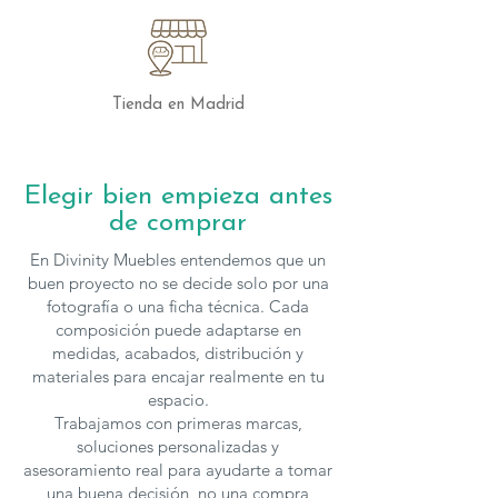
manteniendo el dormitorio ordenado
y funcional.
Barandilla Abatible:
Facilita el acceso
y garantiza la seguridad durante los
Tienda en Madrid
primeros años.
Módulos Adicionales:
En la última
etapa, añade estanterías, una mesa
Elegir bien empieza antes
de estudio y un módulo con patas,
de comprar
creando un espacio completo para el
estudio y el descanso.
En Divinity Muebles entendemos que un
buen proyecto no se decide solo por una
Un Mueble que Crece con tu Hijo
fotografía o una ficha técnica. Cada
composición puede adaptarse en
La cuna convertible modelo Grow de
medidas, acabados, distribución y
Ros Mini no solo es práctica y funcional,
materiales para encajar realmente en tu
sino que también está diseñada para
espacio.
acompañar a tu hijo en cada etapa de su
Trabajamos con primeras marcas,
crecimiento, proporcionando
soluciones personalizadas y
comodidad y adaptabilidad a lo largo
asesoramiento real para ayudarte a tomar
de los años.
una buena decisión, no una compra