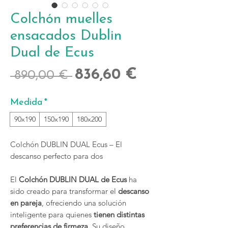
Colchón muelles
ensacados Dublin
Dual de Ecus
Precio
Precio
836,60 €
 890,00 € 
de
Medida
*
oferta
90x190
150x190
180x200
Colchón DUBLIN DUAL Ecus – El
descanso perfecto para dos
El
Colchón DUBLIN DUAL de Ecus
ha
sido creado para transformar el
descanso
en pareja
, ofreciendo una solución
inteligente para quienes
tienen distintas
preferencias de firmeza
. Su diseño