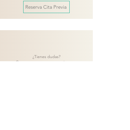
Reserva Cita Previa
¿Tienes dudas?
Contacta con nuestro equipo y te
ayudaremos a encontrar la mejor solución
para tu proyecto.
Contacto
Volver a catálogo