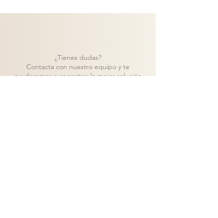
¿Tienes dudas?
Contacta con nuestro equipo y te
ayudaremos a encontrar la mejor solución
para tu proyecto.
Contacto
Volver a catálogo