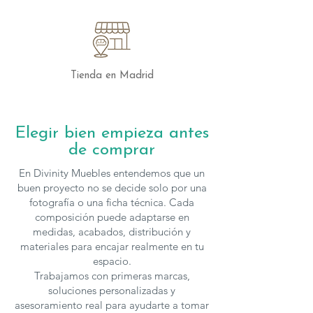
brillo de 10 cm (altura fija).
MECANISMO:
Sistema deslizante con
muelle ZZ y ruedas, ideal para ajustes
rápidos y cómodos.
Tienda en Madrid
Con su diseño contemporáneo y
prestaciones avanzadas, el Sofá Chaise
Longue Tokio es la elección perfecta
Elegir bien empieza antes
para quienes buscan estilo y
de comprar
funcionalidad en un solo mueble.
En Divinity Muebles entendemos que un
Los sofás se pueden configurar en cuanto
buen proyecto no se decide solo por una
a medidas y tejidos, para solicitar
fotografía o una ficha técnica. Cada
composición puede adaptarse en
presupuesto con otras características
medidas, acabados, distribución y
puedes
contactar
con nosotros.
materiales para encajar realmente en tu
espacio.
Trabajamos con primeras marcas,
soluciones personalizadas y
asesoramiento real para ayudarte a tomar