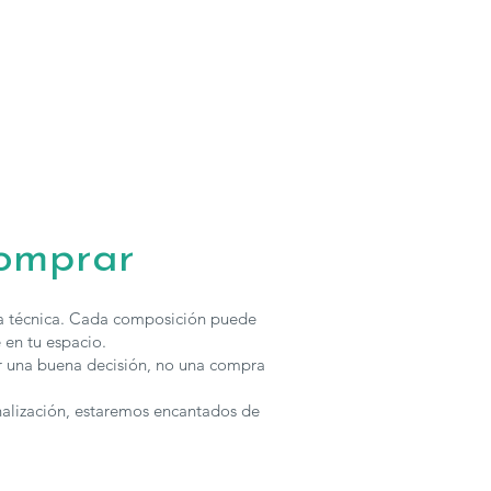
 solicitar presupuesto con otras características puedes
nosotros.
comprar
ha técnica. Cada composición puede
 en tu espacio.
r una buena decisión, no una compra
nalización, estaremos encantados de