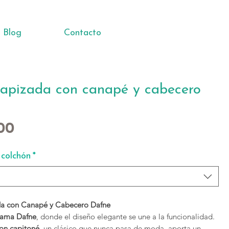
Blog
Contacto
apizada con canapé y cabecero
Price
.00
colchón
*
a con Canapé y Cabecero Dafne
ama Dafne
, donde el diseño elegante se une a la funcionalidad.
on capitoné
, un clásico que nunca pasa de moda, aporta un