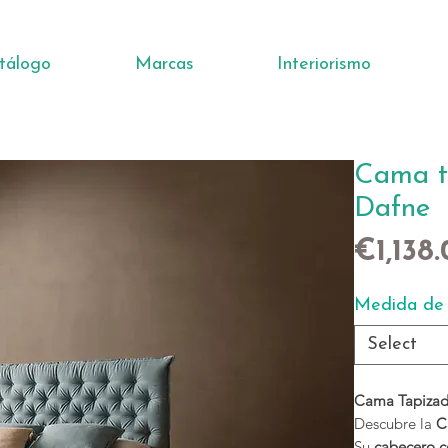
tálogo
Marcas
Interiorismo
Cama t
Dafne
€1,138
Medida de 
Select
Cama Tapizad
Descubre la
C
Su
cabecero c