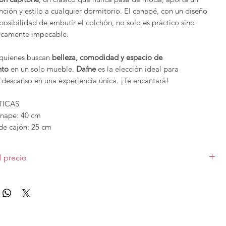
nción y estilo a cualquier dormitorio. El canapé, con un diseño
osibilidad de embutir el colchón, no solo es práctico sino
icamente impecable.
 quienes buscan
belleza, comodidad y espacio de
nto
en un solo mueble.
Dafne
es la elección ideal para
u descanso en una experiencia única. ¡Te encantará!
TICAS
canape: 40 cm
de cajón: 25 cm
 embutida el canapé crece 10 cm de largo y 15 cm de ancho so-
del colchón.
l precio
 180 y 200, llevan dos tapas con divisoria.
los canapés llevarán patas de madera wengue 5 cm y tiradores
plo en varias medidas de colchón para ver las medidas selecciona
ble (
se hace en todas las demás medidas
), tapizado promo. Incluye
a tapizada.Las diferentes medidas y acabados varían el precio.
izadas se pueden configurar en cuanto a medidas y