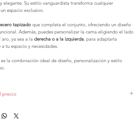
 y elegante. Su estilo vanguardista transforma cualquier
 un espacio exclusivo.
ecero tapizado
que completa el conjunto, ofreciendo un diseño
uncional. Además, puedes personalizar la cama eligiendo el lado
 aro, ya sea a la
derecha o a la izquierda
, para adaptarla
 a tu espacio y necesidades.
es la combinación ideal de diseño, personalización y estilo
eo.
TICAS
al: 124 cm.
l precio
ce 15 cmde ancho, y 20 cm delargo sobre la medida delcolchón.
le de serie.
plo en varias medidas de colchón para ver las medidas selecciona
abricacompleta, es indivisible.
ble (
se hace en todas las demás medidas
), tapizado promo. Incluye
n aro bañera,opción canapé abatible.
a tapizada. Las diferentes medidas y acabados varían el precio.
izadas se pueden configurar en cuanto a medidas y
 solicitar presupuesto con otras características puedes