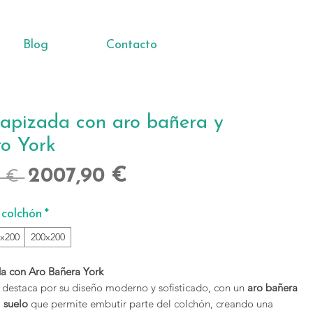
Blog
Contacto
apizada con aro bañera y
ro York
Precio
Precio
2007,90 €
0 € 
de
colchón
*
oferta
0x200
200x200
a con Aro Bañera York
destaca por su diseño moderno y sofisticado, con un
aro bañera
l suelo
que permite embutir parte del colchón, creando una