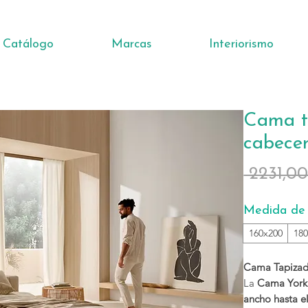
Catálogo
Marcas
Interiorismo
Cama t
cabece
 2231,0
Medida de 
160x200
18
Cama Tapizad
La
Cama York
ancho hasta e