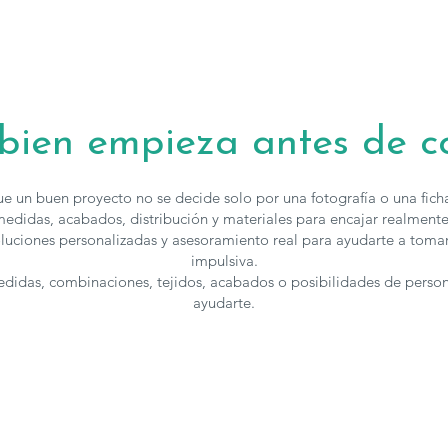
Los dormitori
acabados
, ad
espacio. Para 
puedes
contac
 bien empieza antes de 
e un buen proyecto no se decide solo por una fotografía o una fic
edidas, acabados, distribución y materiales para encajar realmente
luciones personalizadas y asesoramiento real para ayudarte a toma
impulsiva.
medidas, combinaciones, tejidos, acabados o posibilidades de perso
ayudarte.