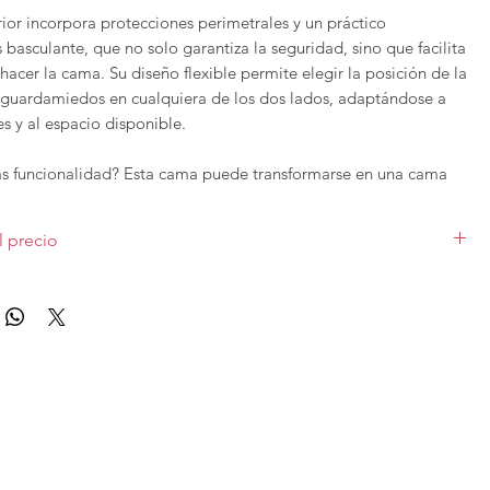
ior incorpora protecciones perimetrales y un práctico
asculante, que no solo garantiza la seguridad, sino que facilita
l hacer la cama. Su diseño flexible permite elegir la posición de la
l guardamiedos en cualquiera de los dos lados, adaptándose a
s y al espacio disponible.
s funcionalidad? Esta cama puede transformarse en una cama
endo el espacio inferior en una zona de juego acogedora, ideal
 la imaginación y el disfrute de los más pequeños.
l precio
es completar la composición con una zona de armario
o
sobre la primera imagen. Incluye escalera de cajones, Litera,
, cuyo precio puedes conocer en nuestra tienda bajo proyecto a
escalera.
Precio del armario opcional bajo consulta.Los
s, complementos o medidas variarán el precio.
ersatilidad y estilo de la Cama Dado Litera New Home 13 de
forma el dormitorio en un espacio único!
luye Cama Dado, escalera, quitamiedos y módulos de escalera de
ateral.