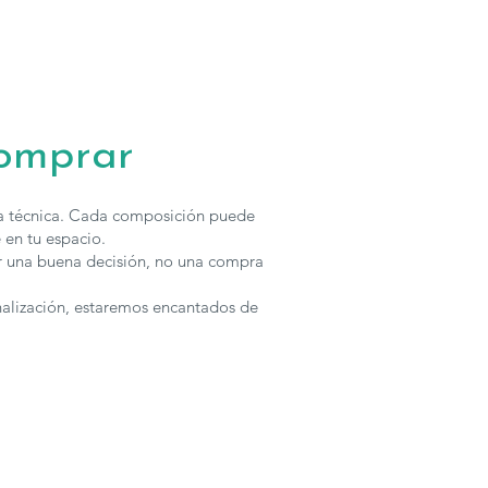
os juveniles de
Tegar
se fabrican en
diferentes medidas y
emás tienen multiples opciones y soluciones para adaptar cada
solicitar presupuesto con otras características
tar
con nosotros.
comprar
ha técnica. Cada composición puede
 en tu espacio.
r una buena decisión, no una compra
nalización, estaremos encantados de