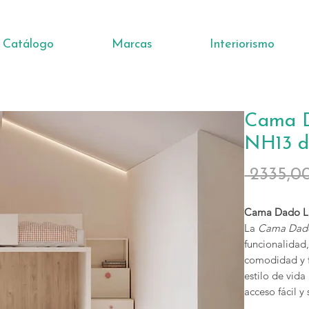
Catálogo
Marcas
Interiorismo
Cama D
NH13 d
 2335,0
Cama Dado Li
La
Cama Dado
funcionalidad,
comodidad y f
estilo de vida
acceso fácil 