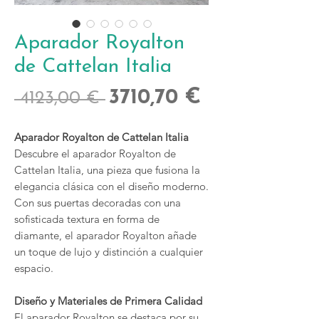
Aparador Royalton
de Cattelan Italia
Precio
Precio
3710,70 €
 4123,00 € 
de
Aparador Royalton de Cattelan Italia
oferta
Descubre el aparador Royalton de
Cattelan Italia, una pieza que fusiona la
elegancia clásica con el diseño moderno.
Con sus puertas decoradas con una
sofisticada textura en forma de
diamante, el aparador Royalton añade
un toque de lujo y distinción a cualquier
espacio.
Diseño y Materiales de Primera Calidad
El aparador Royalton se destaca por su