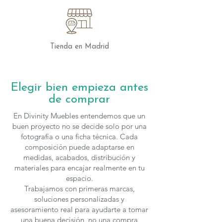
Experiencia Excepcional
Incorporar el aparador Royalton de
Cattelan Italia en tu hogar es una forma
de elevar tu experiencia de diseño de
Tienda en Madrid
interiores. Su presencia elegante y su
acabado impecable lo convierten en la
elección perfecta para quienes buscan un
Elegir bien empieza antes
mobiliario que no solo cumpla una
de comprar
función práctica, sino que también
inspire y deleite a los sentidos.
En Divinity Muebles entendemos que un
buen proyecto no se decide solo por una
fotografía o una ficha técnica. Cada
composición puede adaptarse en
Los muebles de
Cattelan
se fabrican en
medidas, acabados, distribución y
diferentes medidas y acabados
, para
materiales para encajar realmente en tu
solicitar presupuesto con otras
espacio.
características puedes
contactar
con
Trabajamos con primeras marcas,
nosotros.
soluciones personalizadas y
asesoramiento real para ayudarte a tomar
una buena decisión, no una compra