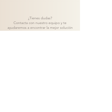
¿Tienes dudas?
Contacta con nuestro equipo y te
ayudaremos a encontrar la mejor solución
para tu proyecto.
Contacto
Volver a catálogo
Visita nuestra tienda de muebles en Madrid