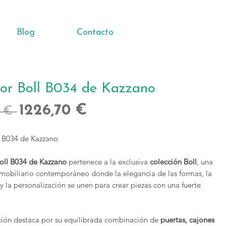
Blog
Contacto
or Boll B034 de Kazzano
Precio
Precio
1226,70 €
 € 
de
l B034 de Kazzano
oferta
oll B034 de Kazzano
pertenece a la exclusiva
colección Boll
, una
mobiliario contemporáneo donde la elegancia de las formas, la
y la personalización se unen para crear piezas con una fuerte
ión destaca por su equilibrada combinación de
puertas, cajones