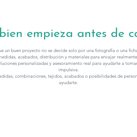
El
Aparador B
de gran capac
aportar perso
 bien empieza antes de 
Los muebles 
acabados, para
puedes
contac
e un buen proyecto no se decide solo por una fotografía o una fic
edidas, acabados, distribución y materiales para encajar realmente
luciones personalizadas y asesoramiento real para ayudarte a toma
impulsiva.
medidas, combinaciones, tejidos, acabados o posibilidades de perso
ayudarte.