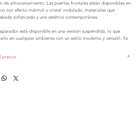
o de almacenamiento. Las puertas frontales están disponibles en
ico con efecto mármol o cristal ondulado, materiales que
abado sofisticado y una estética contemporánea.
aparador está disponible en una versión suspendida, lo que
arlo en cualquier ambiente con un estilo moderno y versátil. Ya
la de estar, comedor o entrada, el Aparador Artemide se
un punto focal que combina funcionalidad y diseño en su máxima
l precio
o en 180cm en estructura laminado y puertas porcelánico A, sin
de
Target Point
se fabrican en
varios acabados y medidas
, para
 para colgarlo a pared. Las diferentes medidas y acabados varían el
upuesto con otras características puedes
contactar
con nosotros.