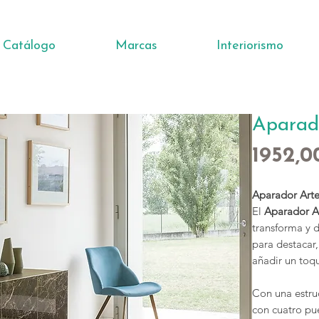
Catálogo
Marcas
Interiorismo
Aparado
1952,0
Aparador Arte
El
Aparador A
transforma y 
para destacar,
añadir un toq
Con una estru
con cuatro pu