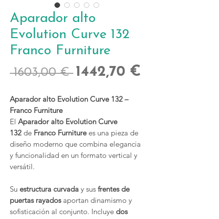
Aparador alto
Evolution Curve 132
Franco Furniture
Precio
Precio
1442,70 €
 1603,00 € 
de
Aparador alto Evolution Curve 132 –
oferta
Franco Furniture
El
Aparador alto Evolution Curve
132
de
Franco Furniture
es una pieza de
diseño moderno que combina elegancia
y funcionalidad en un formato vertical y
versátil.
Su
estructura curvada
y sus
frentes de
puertas rayados
aportan dinamismo y
sofisticación al conjunto. Incluye
dos