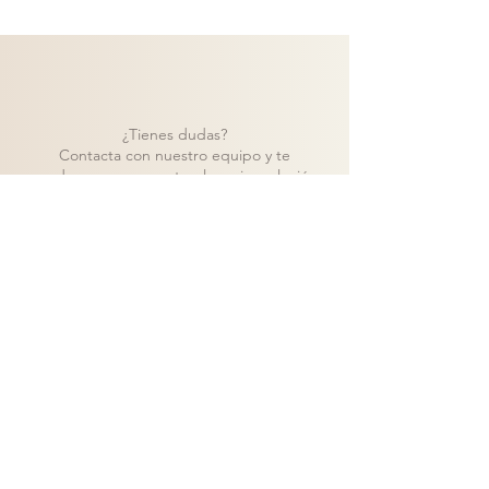
¿Tienes dudas?
Contacta con nuestro equipo y te
ayudaremos a encontrar la mejor solución
para tu proyecto.
Contacto
Volver a catálogo