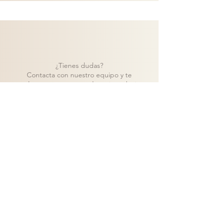
¿Tienes dudas?
Contacta con nuestro equipo y te
ayudaremos a encontrar la mejor solución
para tu proyecto.
Contacto
Volver a catálogo