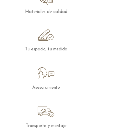
y acabados, para solicitar presupuesto
con otras características puedes
Materiales de calidad
contactar
con nosotros.
Tu espacio, tu medida
Asesoramiento
Transporte y montaje