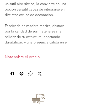
un sutil aire rústico, la convierte en una
opción versátil capaz de integrarse en
distintos estilos de decoración.
Fabricada en madera maciza, destaca
por la calidad de sus materiales y la
solidez de su estructura, aportando
durabilidad y una presencia cálida en el
espacio. Su diseño se eleva sobre pata
alta, aportando ligereza visual y un
Nota sobre el precio
aspecto más actual y estilizado.
Precio valorado sobre la primera foto para
La vitrina se compone de dos grandes
medida 100 x 200 x 41cm,
sin iluminación
,
puertas de cristal en la parte superior,
con
acabado B sin texturizar
. Las
ideales para exhibir vajilla, cristalería o
diferentes medidas y acabados varían el
precio.
elementos decorativos, mientras que la
parte inferior en madera permite
mantener el orden ocultando aquello
que se prefiere guardar de forma más