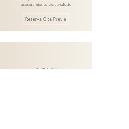
asesoramiento personalizdo
Reserva Cita Previa
¿Tienes dudas?
Contacta con nuestro equipo y te
ayudaremos a encontrar la mejor solución
para tu proyecto.
Contacto
Volver a catálogo