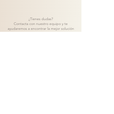
¿Tienes dudas?
Contacta con nuestro equipo y te
ayudaremos a encontrar la mejor solución
para tu proyecto.
Contacto
Volver a catálogo
Visita nuestra tienda de muebles en Madrid