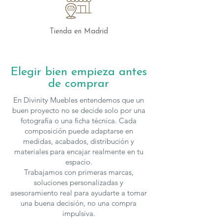
Desenfundable
: Respaldo y cojines
Cojines incluidos
: Según composición
reflejada en el croquis técnico
Tienda en Madrid
Asientos extraíbles
: Sistema manual
con gran apertura
Elegir bien empieza antes
El Sofá Noemí de Fama es una excelente
de comprar
elección para quienes valoran el
descanso diario, la funcionalidad y un
En Divinity Muebles entendemos que un
diseño actual pensado para disfrutar del
buen proyecto no se decide solo por una
hogar con la máxima comodidad.
fotografía o una ficha técnica. Cada
composición puede adaptarse en
medidas, acabados, distribución y
materiales para encajar realmente en tu
espacio.
Trabajamos con primeras marcas,
soluciones personalizadas y
asesoramiento real para ayudarte a tomar
una buena decisión, no una compra
impulsiva.