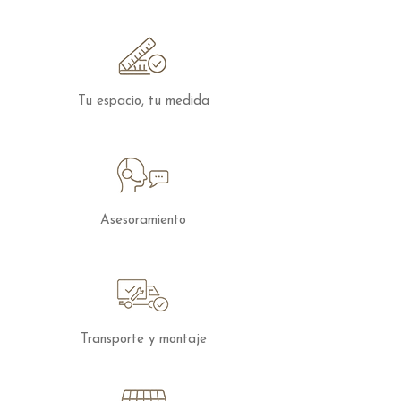
apoyo ergonómico y acogedor.
Además, incluye cojines decorativos
según composición, completando una
imagen armoniosa y reforzando la
Tu espacio, tu medida
sensación de bienestar.
Características técnicas
Armazón
: Madera de pino, tablero y
metal
Suspensión del asiento
: Extraíble de
Asesoramiento
acero lacado al horno + muelle
Nosag
Suspensión del respaldo
: Cincha
Dureza del asiento
: Tacto suave
Asiento
: Poliuretano de 41 kg + fibra
de poliéster
Transporte y montaje
Respaldo
: Poliuretano de 23 kg +
fibra de poliéster
Cojines
: Fiberskill