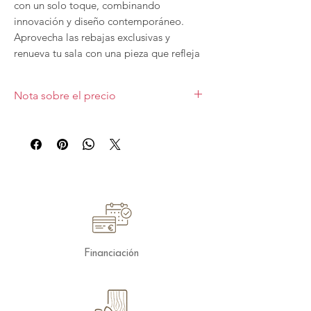
con un solo toque, combinando 
innovación y diseño contemporáneo. 
Aprovecha las rebajas exclusivas y 
renueva tu sala con una pieza que refleja 
calidad y estilo. En Divinity Muebles nos 
comprometemos a ofrecer productos 
Nota sobre el precio
que transforman tu hogar en un espacio 
único y acogedor.
Esta oferta es solo para una unidad
expuesta en tienda y está sujeta a
disponibilidad.
Precio con transporte y montaje incluido
en la Comunidad de Madrid.
Financiación