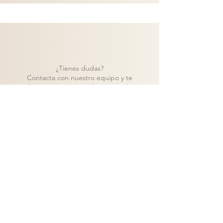
¿Tienes dudas?
Contacta con nuestro equipo y te
ayudaremos a encontrar la mejor solución
para tu proyecto.
Contacto
Volver a catálogo