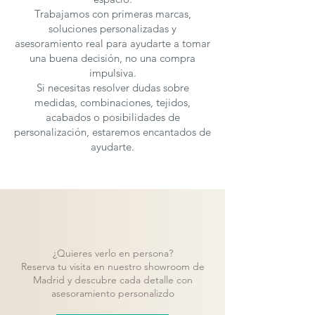
fibra.
Trabajamos con primeras marcas,
Respaldos:
Fibra hueca conjugada y
soluciones personalizadas y
siliconada.
asesoramiento real para ayudarte a tomar
Cabezales abatibles:
Espuma de
una buena decisión, no una compra
poliuretano suave de
22 kg
,
impulsiva.
recubierta de fibra.
Si necesitas resolver dudas sobre
Brazos desmontables:
Sí.
medidas, combinaciones, tejidos,
Brazos:
acabados o posibilidades de
Espuma de poliuretano de
28
personalización, estaremos encantados de
kg
.
ayudarte.
Almohadas desenfundables:
Asientos
y respaldos desenfundables. Los
brazos y la parte posterior del asiento
no son desenfundables.
Mecanismo:
Disponible con
módulos
deslizantes Plus eléctricos con
arcón
o
módulos fijos Plus con arcón
.
¿Quieres verlo en persona?
Patas:
Metálicas cromadas de
2,5
Reserva tu visita en nuestro showroom de
cm
de altura.
Madrid y descubre cada detalle con
asesoramiento personalizdo
Configuración disponible:
Desde la lista