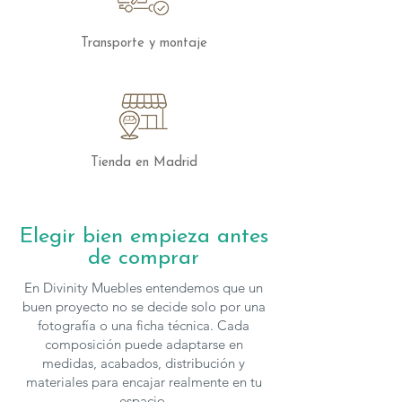
Gracias a la variedad de medidas,
Transporte y montaje
configuraciones, tapizados y acabados
disponibles, el
Sofá lineal Ares de
Acomodel
se adapta fácilmente a
proyectos de interiorismo muy diversos.
Un modelo concebido para ofrecer
confort, funcionalidad y una estética
Tienda en Madrid
cuidada, capaz de convertirse en una de
las piezas principales del salón.
Elegir bien empieza antes
Características técnicas
de comprar
Estructura:
Madera de pino y tablero
DM.
En Divinity Muebles entendemos que un
Suspensión:
Muelle de acero tipo Zig-
buen proyecto no se decide solo por una
Zag (ZZ) y cincha elástica de 8 cm.
fotografía o una ficha técnica. Cada
composición puede adaptarse en
Asientos:
Espuma de
medidas, acabados, distribución y
poliuretano
Acofoam
con
viscoelástic
materiales para encajar realmente en tu
a suave de 50 kg (4 cm)
, recubierta de
espacio.