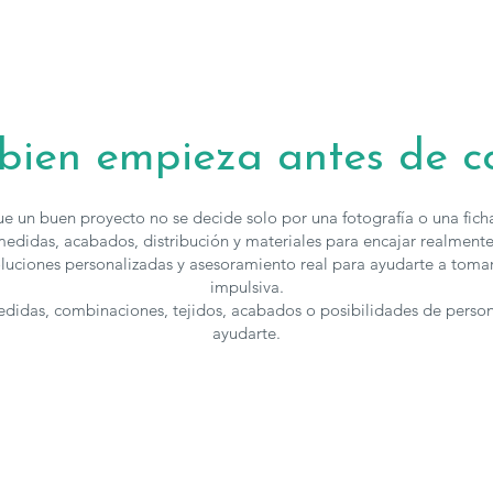
fácilmente en
funcionalidad 
Disponible en
deslizante Sol
añadiendo un 
 bien empieza antes de 
diseño, innova
protagonista 
e un buen proyecto no se decide solo por una fotografía o una fic
Característica
edidas, acabados, distribución y materiales para encajar realmente
luciones personalizadas y asesoramiento real para ayudarte a toma
Estructura:
impulsiva.
Suspensión
medidas, combinaciones, tejidos, acabados o posibilidades de perso
Asientos:
Es
ayudarte.
(4 cm)
, rec
Respaldos:
Cabezales 
recubierta 
Brazos:
Esp
Brazos des
Brazos int