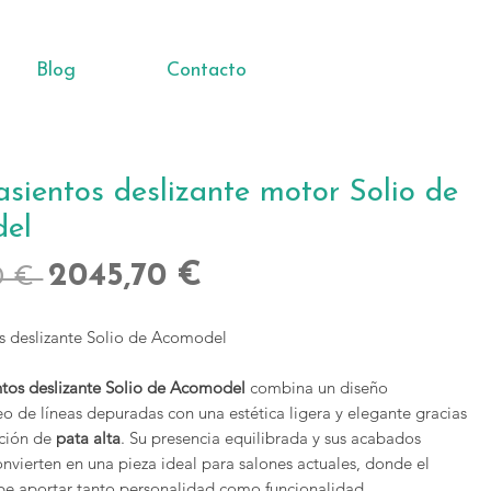
Blog
Contacto
asientos deslizante motor Solio de
el
Precio
Precio
2045,70 €
0 € 
de
os deslizante Solio de Acomodel
oferta
ntos deslizante Solio de Acomodel
combina un diseño
 de líneas depuradas con una estética ligera y elegante gracias
ación de
pata alta
. Su presencia equilibrada y sus acabados
nvierten en una pieza ideal para salones actuales, donde el
be aportar tanto personalidad como funcionalidad.