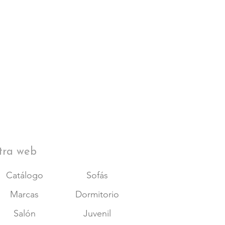
 desenfundables:
Asientos y respaldos desenfundables. Los
son desenfundables.
Puerto USB opcional.
:
Sistema Forte
de pata alta con
tres asientos deslizantes
ntes
.
licas en acabado
cromo negro
, de
13,5 cm
de altura.
Acomodel
se pueden configurar en cuanto a medidas y
solicitar presupuesto con otras características puedes
contactar
tra web
Catálogo
Sofás
Marcas
Dormitorio
Salón
Juvenil