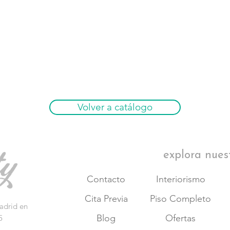
Almohadas
brazos no 
Opciones:
Mecanismo
independie
Patas:
Metá
Los sofás de
tejidos, para 
Volver a catálogo
con nosotros.
explora nues
Contacto
Interiorismo
Cita Previa
Piso Completo
adrid en
Blog
Ofertas
5