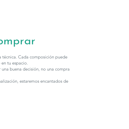
 proyectos de interiorismo de estilo moderno, donde la
y la estética deben convivir en equilibrio.
 diferentes medidas y configuraciones, el
Sofá 3 asientos
io
también puede incorporar
puertos USB opcionales
,
plus de comodidad para el uso diario. Un modelo que combina
comprar
ción y materiales de alta calidad para convertirse en una pieza
dentro de cualquier salón contemporáneo.
ha técnica. Cada composición puede
s técnicas
 en tu espacio.
r una buena decisión, no una compra
Madera de pino y tablero DM.
:
Muelle de acero tipo Zig-Zag (ZZ) y cincha elástica de 8 cm.
nalización, estaremos encantados de
puma de poliuretano
Acofoam
con
viscoelástica suave de 50 kg
ubierta de fibra.
Riñonera de
fibra hueca conjugada y siliconada
.
abatibles:
Espuma de poliuretano especial suave de
22 kg
,
de fibra.
uma de poliuretano de
28 kg
, recubierta de fibra suave.
montables:
Sí.
ercambiables:
No.