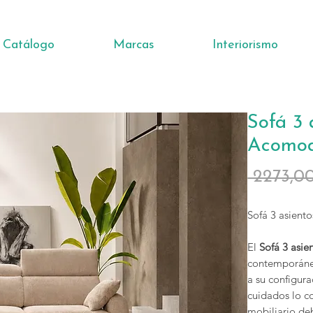
Catálogo
Marcas
Interiorismo
Sofá 3 
Acomod
 2273,0
Sofá 3 asient
El
Sofá 3 asie
contemporáneo
a su configur
cuidados lo co
mobiliario de