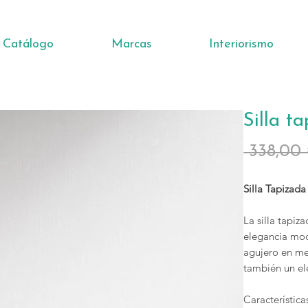
Catálogo
Marcas
Interiorismo
Silla t
 338,00
Silla Tapizad
La silla tapi
elegancia mod
agujero en me
también un el
Característic