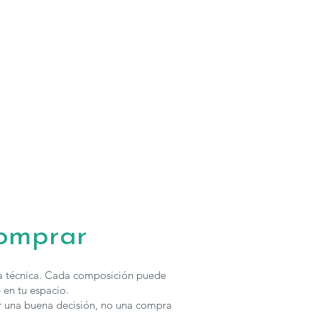
odri Diseño
se fabrican en
multiples telas y acabados
, para
upuesto con otras características puedes
contactar
con nosotros.
comprar
ha técnica. Cada composición puede
 en tu espacio.
r una buena decisión, no una compra