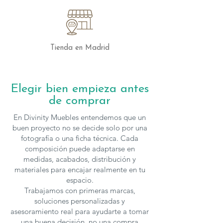
cable para mayor accesibilidad.
Medidas:
Altura del respaldo:
69 cm
Altura del asiento:
48 cm
Tienda en Madrid
Fondo del asiento:
47 cm
Ancho del asiento:
56 cm
Medida abierto:
176 cm
Elegir bien empieza antes
de comprar
Elegancia y Bienestar en tu Hogar
Si buscas un sillón que combine
diseño
En Divinity Muebles entendemos que un
moderno, comodidad y beneficios para
buen proyecto no se decide solo por una
la salud
, el
Sillón Relax Saúl con Motor
fotografía o una ficha técnica. Cada
composición puede adaptarse en
Cardio
es la opción perfecta. ¡Disfruta
medidas, acabados, distribución y
de un descanso único mientras cuidas tu
materiales para encajar realmente en tu
bienestar!
espacio.
Trabajamos con primeras marcas,
soluciones personalizadas y
asesoramiento real para ayudarte a tomar
una buena decisión, no una compra