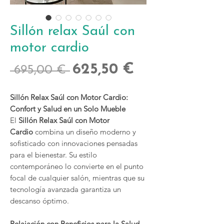
Sillón relax Saúl con
motor cardio
Precio
Precio
625,50 €
 695,00 € 
de
Sillón Relax Saúl con Motor Cardio:
oferta
Confort y Salud en un Solo Mueble
El
Sillón Relax Saúl con Motor
Cardio
combina un diseño moderno y
sofisticado con innovaciones pensadas
para el bienestar. Su estilo
contemporáneo lo convierte en el punto
focal de cualquier salón, mientras que su
tecnología avanzada garantiza un
descanso óptimo.
Relajación con Beneficios para la Salud