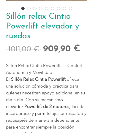
Sillón relax Cintia
Powerlift elevador y
ruedas
Precio
Precio
909,90 €
 1011,00 € 
de
Sillón Relax Cintia Powerlift — Confort,
oferta
Autonomía y Movilidad
El
Sillón Relax Cintia Powerlift
ofrece
una solución cómoda y práctica para
quienes necesitan apoyo adicional en su
día a día. Con su mecanismo
elevador
Powerlift de 2 motores
, facilita
incorporarse y permite ajustar respaldo y
reposapiés de manera independiente,
para encontrar siempre la posición