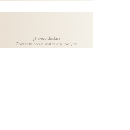
¿Tienes dudas?
Contacta con nuestro equipo y te
ayudaremos a encontrar la mejor solución
para tu proyecto.
Contacto
Volver a catálogo