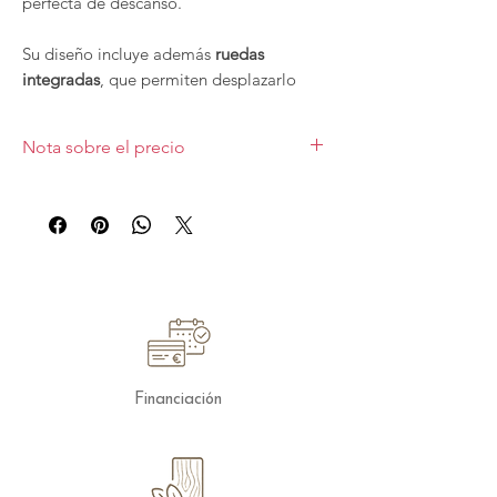
perfecta de descanso.
Su diseño incluye además
ruedas
integradas
, que permiten desplazarlo
fácilmente sin esfuerzo, para que lo
tengas siempre a mano en cualquier
Nota sobre el precio
estancia de tu hogar.
Precio de ejemplo tapizado promo.
Características destacadas
Estructura
Base robusta de madera de pino y
tablero de partículas, recubierta con
espuma de poliuretano para mayor
confort y durabilidad.
Respaldo
Almohada rellena de microfibra 100%
Financiación
de alta recuperación, con suspensión
de cincha elástica y funda
desenfundable para facilitar su
limpieza.