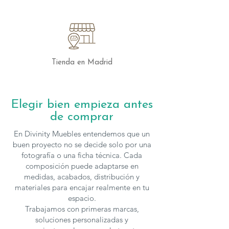
(con opción a otros colores).
Elige el
Cintia Powerlift
y disfruta de un
sillón que combina confort,
funcionalidad y libertad de movimiento
para mejorar tu bienestar diario
Tienda en Madrid
Elegir bien empieza antes
de comprar
En Divinity Muebles entendemos que un
buen proyecto no se decide solo por una
fotografía o una ficha técnica. Cada
composición puede adaptarse en
medidas, acabados, distribución y
materiales para encajar realmente en tu
espacio.
Trabajamos con primeras marcas,
soluciones personalizadas y