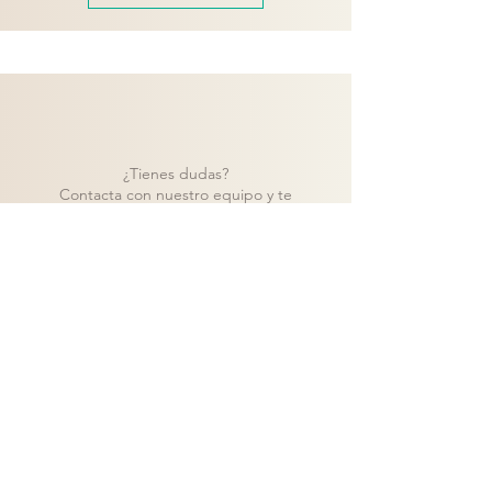
¿Tienes dudas?
Contacta con nuestro equipo y te
ayudaremos a encontrar la mejor solución
para tu proyecto.
Contacto
Volver a catálogo