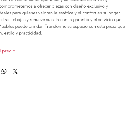
comprometemos a ofrecer piezas con diseño exclusivo y 
deales para quienes valoran la estética y el confort en su hogar. 
tras rebajas y renueve su sala con la garantía y el servicio que 
Muebles puede brindar. Transforme su espacio con esta pieza que 
, estilo y practicidad.
l precio
 solo para una unidad expuesta en tienda y está sujeta a
nsporte y montaje incluido en la Comunidad de Madrid.