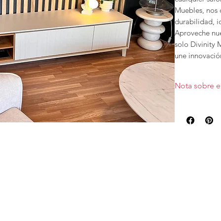
Muebles, nos 
durabilidad, i
Aproveche nues
solo Divinity 
une innovación
Nota sobre e
Esta oferta es
disponibilidad.
Precio con tra