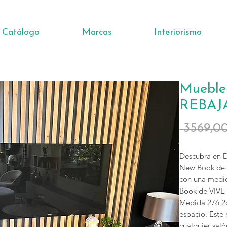
Catálogo
Marcas
Interiorismo
Mueble
REBAJ
 3569,0
Descubra en D
New Book de V
con una medid
Book de VIVE 
Medida 276,2c
espacio. Este
cualquier saló