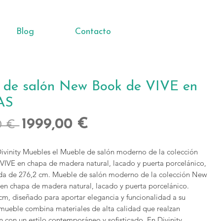
Blog
Contacto
 de salón New Book de VIVE en
AS
Precio
Precio
1999,00 €
0 € 
de
ivinity Muebles el Mueble de salón moderno de la colección 
oferta
IVE en chapa de madera natural, lacado y puerta porcelánico, 
a de 276,2 cm. Mueble de salón moderno de la colección New 
en chapa de madera natural, lacado y puerta porcelánico. 
m, diseñado para aportar elegancia y funcionalidad a su 
 mueble combina materiales de alta calidad que realzan 
n con un estilo contemporáneo y sofisticado. En Divinity 