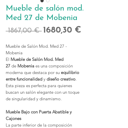
Mueble de salón mod.
Med 27 de Mobenia
Precio
Precio
1680,30 €
 1867,00 € 
de
Mueble de Salón Mod. Med 27 -
oferta
Mobenia
El
Mueble de Salón Mod. Med
27
de
Mobenia
es una composición
moderna que destaca por su
equilibrio
entre funcionalidad
y
diseño creativo
.
Esta pieza es perfecta para quienes
buscan un salón elegante con un toque
de singularidad y dinamismo.
Mueble Bajo con Puerta Abatible y
Cajones
La parte inferior de la composición