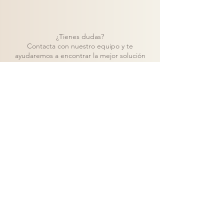
¿Tienes dudas?
Contacta con nuestro equipo y te
ayudaremos a encontrar la mejor solución
para tu proyecto.
Contacto
Volver a catálogo
Visita nuestra tienda de muebles en Madrid