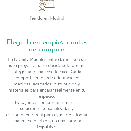
salón moderno con un
toque de
originalidad
y
elegancia
, ofreciendo una
composición práctica y visualmente
Tienda en Madrid
impactante.
Los muebles de
Mobenia
se pueden
Elegir bien empieza antes
configurar en cuanto a medidas y
de comprar
acabados, para solicitar presupuesto con
otras características
En Divinity Muebles entendemos que un
puedes
contactar
con nosotros.
buen proyecto no se decide solo por una
fotografía o una ficha técnica. Cada
composición puede adaptarse en
medidas, acabados, distribución y
materiales para encajar realmente en tu
espacio.
Trabajamos con primeras marcas,
soluciones personalizadas y
asesoramiento real para ayudarte a tomar
una buena decisión, no una compra
impulsiva.