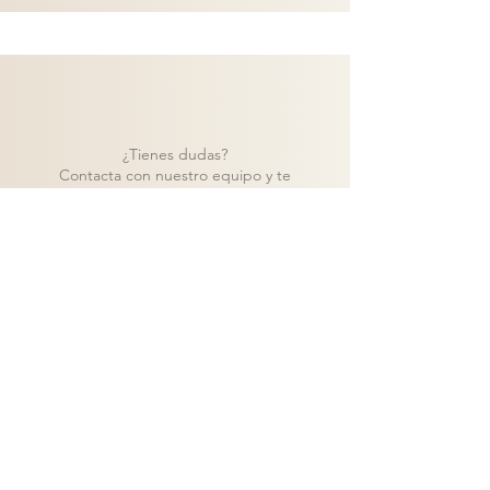
¿Tienes dudas?
Contacta con nuestro equipo y te
ayudaremos a encontrar la mejor solución
para tu proyecto.
Contacto
Volver a catálogo