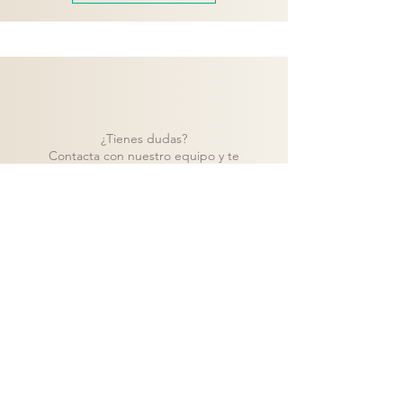
¿Tienes dudas?
Contacta con nuestro equipo y te
ayudaremos a encontrar la mejor solución
para tu proyecto.
Contacto
Volver a catálogo