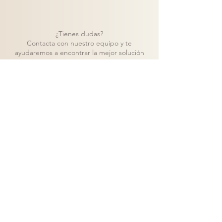
¿Tienes dudas?
Contacta con nuestro equipo y te
ayudaremos a encontrar la mejor solución
para tu proyecto.
Contacto
Volver a catálogo
Visita nuestra tienda de muebles en Madrid