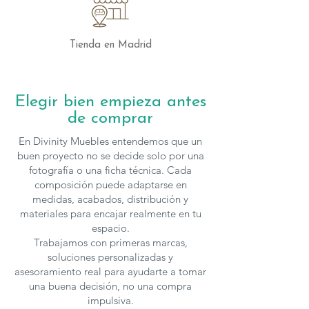
ambiente sofisticado, cálido y
completamente actual.
Tienda en Madrid
Los muebles de
Kazzano
se pueden
configurar en cuanto a medidas y
acabados, para solicitar presupuesto con
Elegir bien empieza antes
otras características
de comprar
puedes
contactar
con nosotros.
En Divinity Muebles entendemos que un
buen proyecto no se decide solo por una
fotografía o una ficha técnica. Cada
composición puede adaptarse en
medidas, acabados, distribución y
materiales para encajar realmente en tu
espacio.
Trabajamos con primeras marcas,
soluciones personalizadas y
asesoramiento real para ayudarte a tomar
una buena decisión, no una compra
impulsiva.