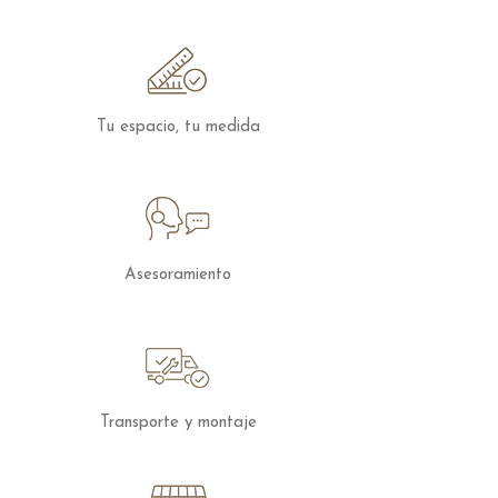
formada por una elegante librería
abierta y un módulo con puerta que
permite mantener el espacio
perfectamente organizado sin renunciar
a una estética ligera y equilibrada.
Tu espacio, tu medida
Como toda la
colección Boll
, el modelo
B006 ofrece una gran variedad de
acabados, colores, medidas y módulos,
permitiendo crear composiciones
totalmente personalizadas que se
Asesoramiento
adaptan tanto a salones modernos como
a proyectos de interiorismo de alto nivel.
El
Mueble de salón Boll B006
es la
elección perfecta para quienes buscan
una composición de diseño con una
Transporte y montaje
marcada personalidad, donde la
combinación de paneles decorativos,
almacenaje e iluminación crea un