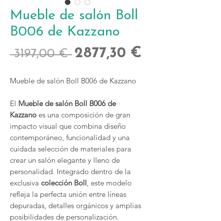
Mueble de salón Boll
B006 de Kazzano
Precio
Precio
2877,30 €
 3197,00 € 
de
Mueble de salón Boll B006 de Kazzano
oferta
El
Mueble de salón Boll B006 de
Kazzano
es una composición de gran
impacto visual que combina diseño
contemporáneo, funcionalidad y una
cuidada selección de materiales para
crear un salón elegante y lleno de
personalidad. Integrado dentro de la
exclusiva
colección Boll
, este modelo
refleja la perfecta unión entre líneas
depuradas, detalles orgánicos y amplias
posibilidades de personalización.