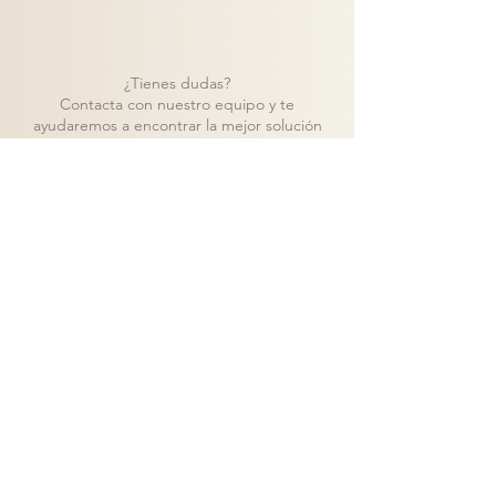
¿Tienes dudas?
Contacta con nuestro equipo y te
ayudaremos a encontrar la mejor solución
para tu proyecto.
Contacto
Volver a catálogo
Visita nuestra tienda de muebles en Madrid