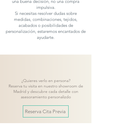
una buena decisión, no una compra
sea cómodo de usar y visualmente
impulsiva.
impecable.
Si necesitas resolver dudas sobre
medidas, combinaciones, tejidos,
Personaliza el Ambiente con Iluminación
acabados o posibilidades de
personalización, estaremos encantados de
Opcional
ayudarte.
Recuerda que la
iluminación LED es
opcional
, tanto en el panel TV como en
la vitrina. Esto permite que adaptes el
mueble a tu estilo y preferencias,
creando un entorno acogedor y
moderno.
¿Quieres verlo en persona?
Si buscas un mueble que combine diseño
Reserva tu visita en nuestro showroom de
contemporáneo, comodidad y
Madrid y descubre cada detalle con
asesoramiento personalizdo
almacenamiento, el
Arko A11
de
Baix
Moduls
es la elección perfecta para tu
salón. ¡Dale a tu hogar el estilo que
Reserva Cita Previa
merece!