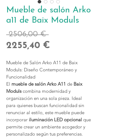
Mueble de salón Arko
a11 de Baix Moduls
Precio
 2506,00 € 
Precio
2255,40 €
de
Mueble de Salón Arko A11 de Baix
oferta
Moduls: Diseño Contemporáneo y
Funcionalidad
El
mueble de salón Arko A11
de
Baix
Moduls
combina modernidad y
organización en una sola pieza. Ideal
para quienes buscan funcionalidad sin
renunciar al estilo, este mueble puede
incorporar
iluminación LED opcional
que
permite crear un ambiente acogedor y
personalizado según tus preferencias.