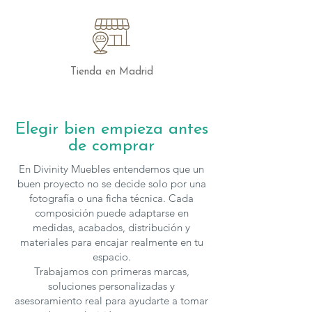
A la izquierda
, un módulo de
apertura
abatible
, ideal para almacenar
dispositivos multimedia como
consolas de videojuegos.
En el centro
, dos cajones espaciosos
Tienda en Madrid
para guardar manteles y servilletas,
imprescindibles en el comedor.
A la derecha
, dos módulos
Elegir bien empieza antes
de
apertura batiente
separados por
de comprar
un
embellecedor en color
contrastante
, ideales para almacenar
En Divinity Muebles entendemos que un
bandejas, jarras u otros objetos de
buen proyecto no se decide solo por una
mayor tamaño.
fotografía o una ficha técnica. Cada
composición puede adaptarse en
medidas, acabados, distribución y
Detalles que Marcan la Diferencia
materiales para encajar realmente en tu
Todos los módulos, cajones y puertas
espacio.
cuentan con
tirador tipo uñero
, una
Trabajamos con primeras marcas,
solución elegante y práctica que aporta
soluciones personalizadas y
un acabado limpio y sin recargar el
asesoramiento real para ayudarte a tomar
diseño. Este detalle hace que el mueble