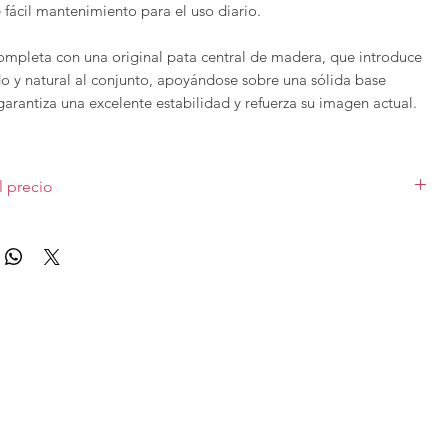
e fácil mantenimiento para el uso diario.
completa con una original pata central de madera, que introduce
do y natural al conjunto, apoyándose sobre una sólida base
arantiza una excelente estabilidad y refuerza su imagen actual.
n del blanco mate, la madera y el metal crea un equilibrio
e modernidad y calidez, convirtiendo a la Mesa Mira en una
l precio
para comedores, cocinas o espacios abiertos de inspiración
ndinava o contemporánea.
Artículo sujeto a disponibilidad de la marca.
ada para quienes buscan funcionalidad, durabilidad y un
e capaz de convertirse en el centro de cualquier estancia.