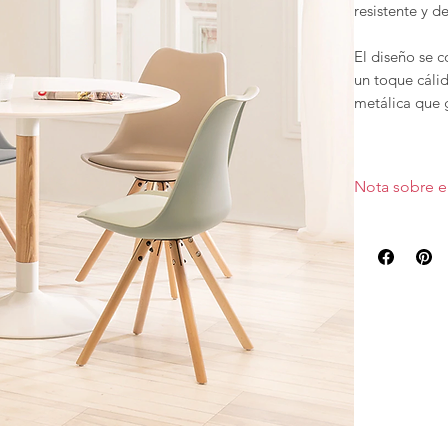
resistente y d
El diseño se 
un toque cáli
metálica que g
La combinació
perfecto entr
Nota sobre e
opción ideal 
nórdica, esca
Medida 120cm. 
Una mesa pens
diseño elegant