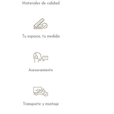
para hogares que buscan elegancia sin
Materiales de calidad
renunciar a la comodidad.
Tu espacio, tu medida
Asesoramiento
Transporte y montaje