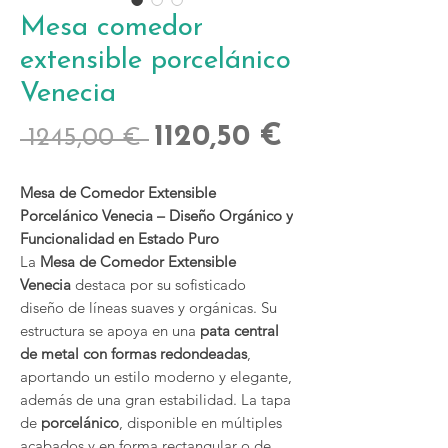
Mesa comedor
extensible porcelánico
Venecia
Precio
Precio
1120,50 €
 1245,00 € 
de
Mesa de Comedor Extensible
oferta
Porcelánico Venecia – Diseño Orgánico y
Funcionalidad en Estado Puro
La
Mesa de Comedor Extensible
Venecia
destaca por su sofisticado
diseño de líneas suaves y orgánicas. Su
estructura se apoya en una
pata central
de metal con formas redondeadas
,
aportando un estilo moderno y elegante,
además de una gran estabilidad. La tapa
de
porcelánico
, disponible en múltiples
acabados y en forma rectangular o de