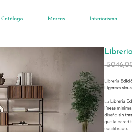
Catálogo
Marcas
Interiorismo
Librerí
 5046,0
Librería
Edici
Ligereza visu
La
Librería Ed
líneas minimal
diseño
sin tra
que la pared f
equilibrado.