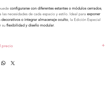
 puede
configurarse con diferentes estantes o módulos cerrados
,
 las necesidades de cada espacio y estilo. Ideal para
exponer
s decorativos o integrar almacenaje oculto
, la Edición Especial
r su
flexibilidad y diseño modular
.
BoCubi
reafirma así su apuesta por los
muebles versátiles,
e líneas contemporáneas
, perfectos para crear ambientes
l precio
rsonalizados con un toque distintivo.
o sobre la primera foto en medida 270x194x36cm sin iluminación
e la colección Edición Especial de
BoCubi
se pueden configurar
natural y lacado. Las diferentes medidas y acabados varían el
edidas y acabados, para solicitar presupuesto con otras
as puedes
contactar
con nosotros.