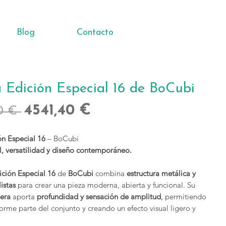
Blog
Contacto
a Edición Especial 16 de BoCubi
Precio
Precio
4541,40 €
0 € 
de
ón Especial 16
– BoCubi
oferta
al, versatilidad y diseño contemporáneo.
ición Especial 16
de
BoCubi
combina
estructura metálica y
istas
para crear una pieza moderna, abierta y funcional. Su
sera
aporta
profundidad y sensación de amplitud
, permitiendo
orme parte del conjunto y creando un efecto visual ligero y