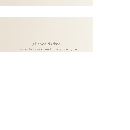
¿Tienes dudas?
Contacta con nuestro equipo y te
ayudaremos a encontrar la mejor solución
para tu proyecto.
Contacto
Volver a catálogo