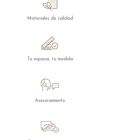
diario, facilitando la organización sin
perder estilo.
Materiales de calidad
Además, las tapas pueden elegirse en
madera o en porcelánico efecto piedra,
permitiendo personalizar el conjunto y
adaptarlo a distintos gustos.
Tu espacio, tu medida
El conjunto incluye:
Cabecero Siroco para cama de 150
(con opción de iluminación)
2 mesillas de 55 cm con hueco y
cajón, con tapa a elegir entre madera
o porcelánico (opcional con
Asesoramiento
incremento)
Un dormitorio que combina luz, diseño y
funcionalidad, pensado para crear
espacios actuales, ordenados y con una
elegancia sutil.