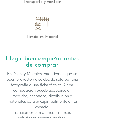
Transporte y montaje
Los muebles de
Grupo Seys
se pueden
configurar en cuanto a medidas y
acabados que varían el precio, para
solicitar presupuesto con otras
características puedes
contactar
con
Tienda en Madrid
nosotros.
Elegir bien empieza antes
de comprar
En Divinity Muebles entendemos que un
buen proyecto no se decide solo por una
fotografía o una ficha técnica. Cada
composición puede adaptarse en
medidas, acabados, distribución y
materiales para encajar realmente en tu
espacio.
Trabajamos con primeras marcas,
soluciones personalizadas y