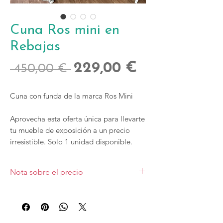
Cuna Ros mini en
Rebajas
Precio
Precio
229,00 €
 450,00 € 
de
Cuna con funda de la marca Ros Mini
oferta
Aprovecha esta oferta única para llevarte
tu mueble de exposición a un precio
irresistible. Solo 1 unidad disponible.
Nota sobre el precio
Esta oferta es solo para una unidad
expuesta en tienda y está sujeta a
disponibilidad.
Precio con transporte y montaje incluido